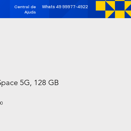
Central de
Whats 49 99977-4922
Ajuda
Space 5G, 128 GB
Preço
00
promocional