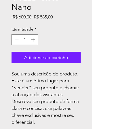
Nano
Preço
Preço
 R$ 600,00 
R$ 585,00
normal
promocional
Quantidade
*
Adicionar ao carrinho
Sou uma descrição do produto.
Este é um ótimo lugar para
"vender" seu produto e chamar
a atenção dos visitantes.
Descreva seu produto de forma
clara e concisa, use palavras-
chave exclusivas e mostre seu
diferencial.