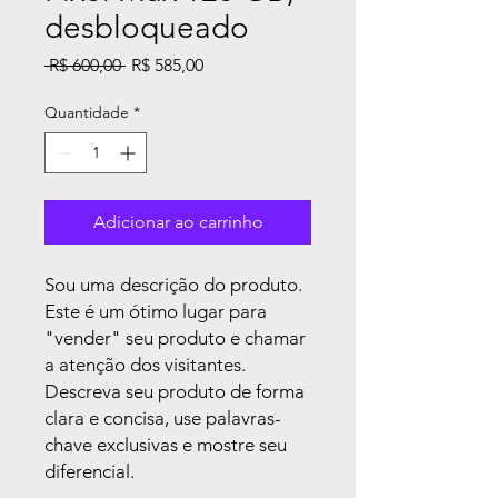
desbloqueado
Preço
Preço
 R$ 600,00 
R$ 585,00
normal
promocional
Quantidade
*
Adicionar ao carrinho
Sou uma descrição do produto.
Este é um ótimo lugar para
"vender" seu produto e chamar
a atenção dos visitantes.
Descreva seu produto de forma
clara e concisa, use palavras-
chave exclusivas e mostre seu
diferencial.